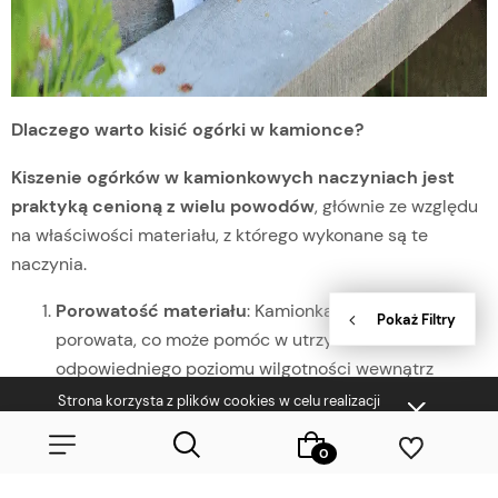
Dlaczego warto kisić ogórki w kamionce?
Kiszenie ogórków w kamionkowych naczyniach jest
praktyką cenioną z wielu powodów
, głównie ze względu
na właściwości materiału, z którego wykonane są te
naczynia.
Porowatość materiału
: Kamionka jest lekko
porowata, co może pomóc w utrzymaniu
odpowiedniego poziomu wilgotności wewnątrz
naczynia. Dzięki temu ogórki kiszone zachowują
Strona korzysta z plików cookies w celu realizacji
usług i zgodnie z
Polityką Plików Cookies
. Możesz
odpowiednią wilgotność, co jest kluczowe dla
określić warunki przechowywania lub dostępu do
procesu fermentacji.
plików cookies w Twojej przeglądarce.