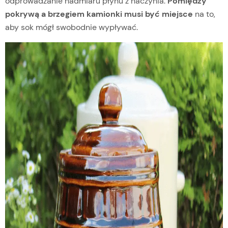
odprowadzanie nadmiaru płynu z naczynia.
Pomiędzy
pokrywą a brzegiem kamionki musi być miejsce
na to,
aby sok mógł swobodnie wypływać.