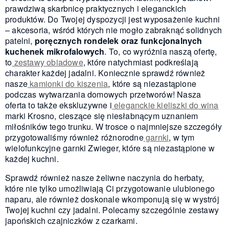
prawdziwą skarbnicę praktycznych i eleganckich
produktów. Do Twojej dyspozycji jest wyposażenie kuchni
– akcesoria, wśród których nie mogło zabraknąć solidnych
patelni,
poręcznych rondelek oraz funkcjonalnych
kuchenek mikrofalowych
. To, co wyróżnia naszą ofertę,
to
zestawy obiadowe
, które natychmiast podkreślają
charakter każdej jadalni. Koniecznie sprawdź również
nasze
kamionki do kiszenia
, które są niezastąpione
podczas wytwarzania domowych przetworów! Nasza
oferta to także ekskluzywne i
eleganckie kieliszki do wina
marki Krosno, cieszące się niesłabnącym uznaniem
miłośników tego trunku. W trosce o najmniejsze szczegóły
przygotowaliśmy również różnorodne
garnki
, w tym
wielofunkcyjne garnki Zwieger, które są niezastąpione w
każdej kuchni.
Sprawdź również nasze żeliwne naczynia do herbaty,
które nie tylko umożliwiają Ci przygotowanie ulubionego
naparu, ale również doskonale wkomponują się w wystrój
Twojej kuchni czy jadalni. Polecamy szczególnie zestawy
japońskich czajniczków z czarkami.