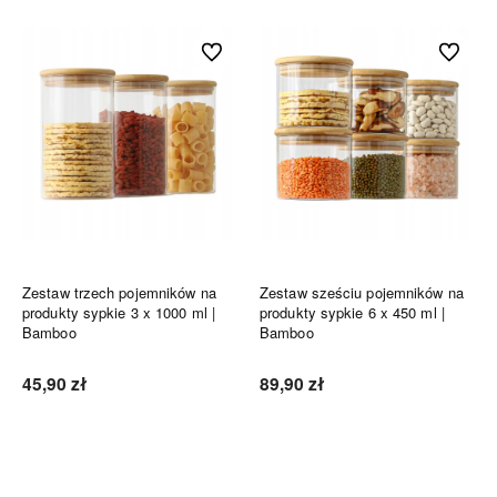
Do ulubionych
Do ulubi
Zestaw trzech pojemników na
Zestaw sześciu pojemników na
produkty sypkie 3 x 1000 ml |
produkty sypkie 6 x 450 ml |
Bamboo
Bamboo
45,90 zł
89,90 zł
Do koszyka
Do koszyka