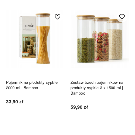
Do ulubionych
Do ulubi
Pojemnik na produkty sypkie
Zestaw trzech pojemników na
2000 ml | Bamboo
produkty sypkie 3 x 1500 ml |
Bamboo
33,90 zł
59,90 zł
Do koszyka
Do koszyka