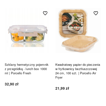
Do ulubionych
Do ulubi
Szklany hermetyczny pojemnik
Kwadratowy papier do pieczenia
z przegródką - lunch box 1000
w frytkownicy beztłuszczowej
ml | Porcello Fresh
24 cm, 100 szt. | Porcello Air
Fryer
32,90 zł
21,99 zł
Do koszyka
Do koszyka