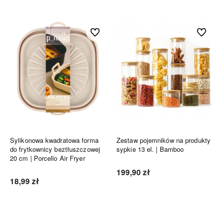
Do ulubionych
Do ulubi
Sylikonowa kwadratowa forma
Zestaw pojemników na produkty
do frytkownicy beztłuszczowej
sypkie 13 el. | Bamboo
20 cm | Porcello Air Fryer
199,90 zł
18,99 zł
Do koszyka
Do koszyka