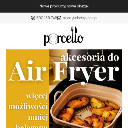
Nowe produkty, nowe okazje!
690 139 749
biuro@chefsplace.pl