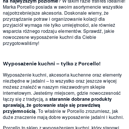
na najwyższym poziomie
? W takim razie trafiłeś idealnie!
Marka Porcello posiada w swoim asortymencie wszystkie
najpotrzebniejsze akcesoria. Doskonale wiemy, że
przyrządzanie potraw i organizowanie kolacji dla
przyjaciół wymaga nie tylko umiejętności, ale również
wsparcia różnego rodzaju elementów. Sprawdź, jakie
nowoczesne wyposażenie kuchni dla Ciebie
przygotowaliśmy!
Wyposażenie kuchni – tylko z Porcello!
Wyposażenie kuchni, akcesoria kuchenne oraz elementy
niezbędne w jadalni – to wszystko oraz jeszcze więcej
możesz znaleźć w naszym niezawodnym sklepie
internetowym. Jesteśmy miejscem, gdzie nowoczesność
łączy się z tradycją, a
starannie dobrane produkty
sprawiają, że gotowanie staje się prawdziwą
przyjemnością
. To właśnie w Porcello zrozumiesz, jak
duże znaczenie mają dobre wyposażenie jadalni i kuchni.
Porcello to sklep z wyposażeniem kuchni, który stanowi