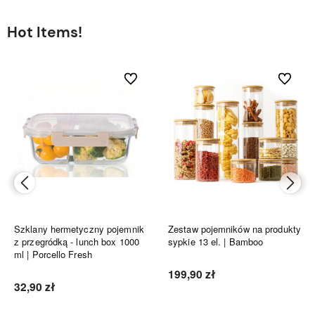
Hot Items!
bionych
Do ulubionych
Do ulubi
Szklany hermetyczny pojemnik
Zestaw pojemników na produkty
z przegródką - lunch box 1000
sypkie 13 el. | Bamboo
ml | Porcello Fresh
199,90 zł
32,90 zł