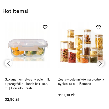
Hot Items!
bionych
Do ulubionych
Do ulubi
Szklany hermetyczny pojemnik
Zestaw pojemników na produkty
z przegródką - lunch box 1000
sypkie 13 el. | Bamboo
ml | Porcello Fresh
199,90 zł
32,90 zł