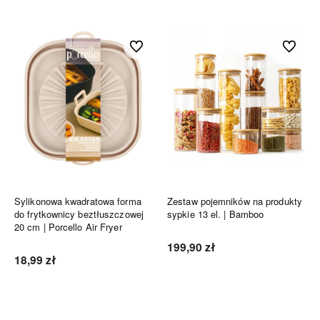
Do ulubionych
Do ulubi
Sylikonowa kwadratowa forma
Zestaw pojemników na produkty
do frytkownicy beztłuszczowej
sypkie 13 el. | Bamboo
20 cm | Porcello Air Fryer
199,90 zł
18,99 zł
Do koszyka
Do koszyka