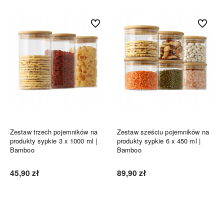
Do ulubionych
Do ulubi
Zestaw trzech pojemników na
Zestaw sześciu pojemników na
produkty sypkie 3 x 1000 ml |
produkty sypkie 6 x 450 ml |
Bamboo
Bamboo
45,90 zł
89,90 zł
Do koszyka
Do koszyka