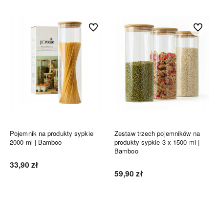
Do ulubionych
Do ulubi
Pojemnik na produkty sypkie
Zestaw trzech pojemników na
2000 ml | Bamboo
produkty sypkie 3 x 1500 ml |
Bamboo
33,90 zł
59,90 zł
Do koszyka
Do koszyka