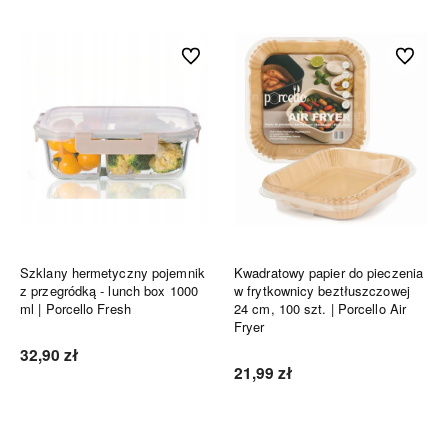
Do ulubionych
Do ulubi
Szklany hermetyczny pojemnik
Kwadratowy papier do pieczenia
z przegródką - lunch box 1000
w frytkownicy beztłuszczowej
ml | Porcello Fresh
24 cm, 100 szt. | Porcello Air
Fryer
32,90 zł
21,99 zł
Do koszyka
Do koszyka