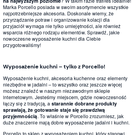
na najwyższym poziomie
? W takim razie trafiłeś idealnie!
Marka Porcello posiada w swoim asortymencie wszystkie
najpotrzebniejsze akcesoria. Doskonale wiemy, że
przyrządzanie potraw i organizowanie kolacji dla
przyjaciół wymaga nie tylko umiejętności, ale również
wsparcia różnego rodzaju elementów. Sprawdź, jakie
nowoczesne wyposażenie kuchni dla Ciebie
przygotowaliśmy!
Wyposażenie kuchni – tylko z Porcello!
Wyposażenie kuchni, akcesoria kuchenne oraz elementy
niezbędne w jadalni – to wszystko oraz jeszcze więcej
możesz znaleźć w naszym niezawodnym sklepie
internetowym. Jesteśmy miejscem, gdzie nowoczesność
łączy się z tradycją, a
starannie dobrane produkty
sprawiają, że gotowanie staje się prawdziwą
przyjemnością
. To właśnie w Porcello zrozumiesz, jak
duże znaczenie mają dobre wyposażenie jadalni i kuchni.
Porcello to sklep z wyposażeniem kuchni, który stanowi