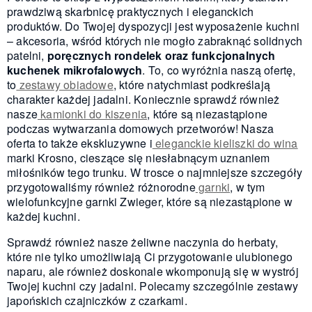
prawdziwą skarbnicę praktycznych i eleganckich
produktów. Do Twojej dyspozycji jest wyposażenie kuchni
– akcesoria, wśród których nie mogło zabraknąć solidnych
patelni,
poręcznych rondelek oraz funkcjonalnych
kuchenek mikrofalowych
. To, co wyróżnia naszą ofertę,
to
zestawy obiadowe
, które natychmiast podkreślają
charakter każdej jadalni. Koniecznie sprawdź również
nasze
kamionki do kiszenia
, które są niezastąpione
podczas wytwarzania domowych przetworów! Nasza
oferta to także ekskluzywne i
eleganckie kieliszki do wina
marki Krosno, cieszące się niesłabnącym uznaniem
miłośników tego trunku. W trosce o najmniejsze szczegóły
przygotowaliśmy również różnorodne
garnki
, w tym
wielofunkcyjne garnki Zwieger, które są niezastąpione w
każdej kuchni.
Sprawdź również nasze żeliwne naczynia do herbaty,
które nie tylko umożliwiają Ci przygotowanie ulubionego
naparu, ale również doskonale wkomponują się w wystrój
Twojej kuchni czy jadalni. Polecamy szczególnie zestawy
japońskich czajniczków z czarkami.