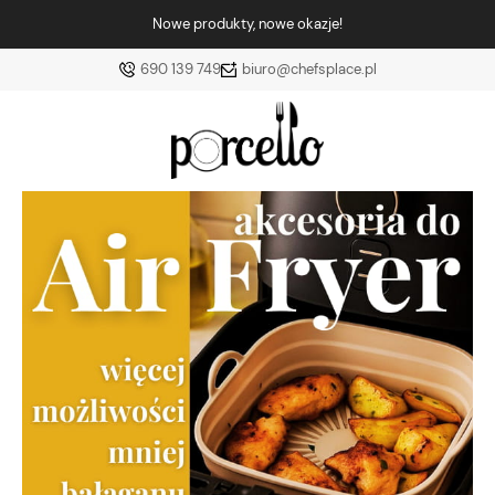
Nowe produkty, nowe okazje!
690 139 749
biuro@chefsplace.pl