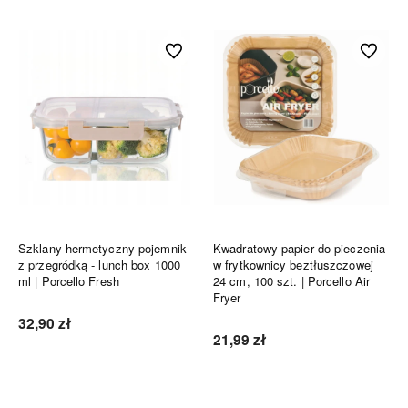
Do ulubionych
Do ulubi
Szklany hermetyczny pojemnik
Kwadratowy papier do pieczenia
z przegródką - lunch box 1000
w frytkownicy beztłuszczowej
ml | Porcello Fresh
24 cm, 100 szt. | Porcello Air
Fryer
32,90 zł
21,99 zł
Do koszyka
Do koszyka