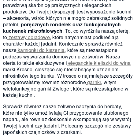
prawdziwą skarbnicę praktycznych i eleganckich
produktów. Do Twojej dyspozycji jest wyposażenie kuchni
– akcesoria, wśród których nie mogło zabraknąć solidnych
patelni,
poręcznych rondelek oraz funkcjonalnych
kuchenek mikrofalowych
. To, co wyróżnia naszą ofertę,
to
zestawy obiadowe
, które natychmiast podkreślają
charakter każdej jadalni. Koniecznie sprawdź również
nasze
kamionki do kiszenia
, które są niezastąpione
podczas wytwarzania domowych przetworów! Nasza
oferta to także ekskluzywne i
eleganckie kieliszki do wina
marki Krosno, cieszące się niesłabnącym uznaniem
miłośników tego trunku. W trosce o najmniejsze szczegóły
przygotowaliśmy również różnorodne
garnki
, w tym
wielofunkcyjne garnki Zwieger, które są niezastąpione w
każdej kuchni.
Sprawdź również nasze żeliwne naczynia do herbaty,
które nie tylko umożliwiają Ci przygotowanie ulubionego
naparu, ale również doskonale wkomponują się w wystrój
Twojej kuchni czy jadalni. Polecamy szczególnie zestawy
japońskich czajniczków z czarkami.