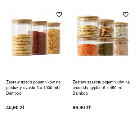
Do ulubionych
Do ulubi
Zestaw trzech pojemników na
Zestaw sześciu pojemników na
produkty sypkie 3 x 1000 ml |
produkty sypkie 6 x 450 ml |
Bamboo
Bamboo
45,90 zł
89,90 zł
Do koszyka
Do koszyka