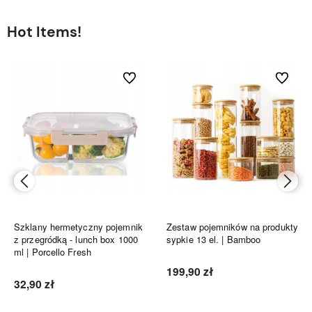
Hot Items!
bionych
Do ulubionych
Do ulubi
Szklany hermetyczny pojemnik
Zestaw pojemników na produkty
z przegródką - lunch box 1000
sypkie 13 el. | Bamboo
ml | Porcello Fresh
199,90 zł
32,90 zł