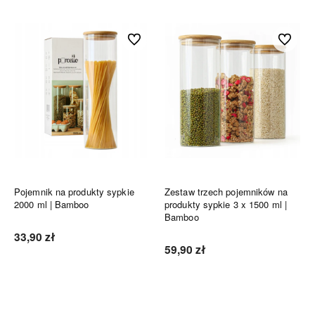
Do ulubionych
Do ulubi
Pojemnik na produkty sypkie
Zestaw trzech pojemników na
2000 ml | Bamboo
produkty sypkie 3 x 1500 ml |
Bamboo
33,90 zł
59,90 zł
Do koszyka
Do koszyka