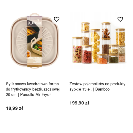
Do ulubionych
Do ulubi
Sylikonowa kwadratowa forma
Zestaw pojemników na produkty
do frytkownicy beztłuszczowej
sypkie 13 el. | Bamboo
20 cm | Porcello Air Fryer
199,90 zł
18,99 zł
Do koszyka
Do koszyka