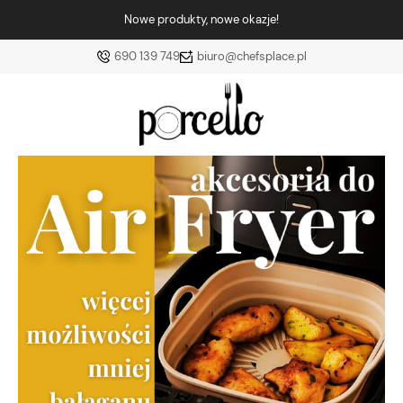
Nowe produkty, nowe okazje!
690 139 749
biuro@chefsplace.pl