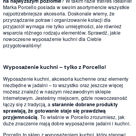
na najwyższym poziomie
? W takim razie trafiłeś idealnie!
Marka Porcello posiada w swoim asortymencie wszystkie
najpotrzebniejsze akcesoria. Doskonale wiemy, że
przyrządzanie potraw i organizowanie kolacji dla
przyjaciół wymaga nie tylko umiejętności, ale również
wsparcia różnego rodzaju elementów. Sprawdź, jakie
nowoczesne wyposażenie kuchni dla Ciebie
przygotowaliśmy!
Wyposażenie kuchni – tylko z Porcello!
Wyposażenie kuchni, akcesoria kuchenne oraz elementy
niezbędne w jadalni – to wszystko oraz jeszcze więcej
możesz znaleźć w naszym niezawodnym sklepie
internetowym. Jesteśmy miejscem, gdzie nowoczesność
łączy się z tradycją, a
starannie dobrane produkty
sprawiają, że gotowanie staje się prawdziwą
przyjemnością
. To właśnie w Porcello zrozumiesz, jak
duże znaczenie mają dobre wyposażenie jadalni i kuchni.
Porcello to sklep z wyposażeniem kuchni, który stanowi