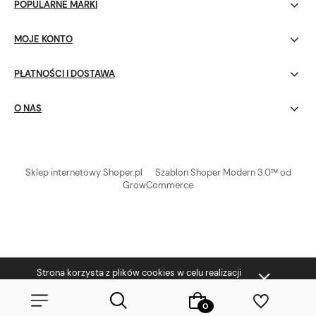
POPULARNE MARKI
MOJE KONTO
PŁATNOŚCI I DOSTAWA
O NAS
Sklep internetowy Shoper.pl
Szablon Shoper Modern 3.0™
od
GrowCommerce
Strona korzysta z plików cookies w celu realizacji
usług i zgodnie z
Polityką Plików Cookies
. Możesz
określić warunki przechowywania lub dostępu do
plików cookies w Twojej przeglądarce.