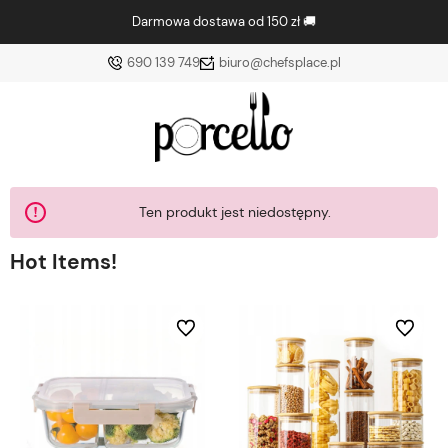
Darmowa dostawa od 150 zł 🚚
690 139 749
biuro@chefsplace.pl
Ten produkt jest niedostępny.
Hot Items!
bionych
Do ulubionych
Do ulubi