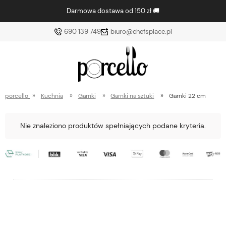
Darmowa dostawa od 150 zł 🚚
690 139 749
biuro@chefsplace.pl
»
»
»
»
porcello
Kuchnia
Garnki
Garnki na sztuki
Garnki 22 cm
Nie znaleziono produktów spełniających podane kryteria.