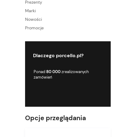
Prezenty
Marki
Nowości
Promocje
Dlaczego porcello.pl?
 od 2018 roku,
Ponad
80 000
zrealizowanych
Jako firma działam
 działalność
zamówień
jednak kontynuuje
im
hurtowni w 30 let
doświadczeniem
Opcje przeglądania