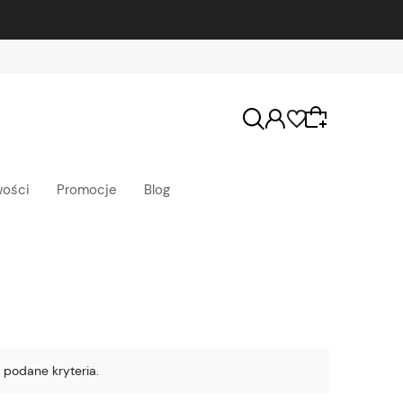
ości
Promocje
Blog
Wybierz coś dla siebie z naszej aktualnej oferty
lub zaloguj się, aby przywrócić dodane
produkty do listy z poprzedniej sesji.
 podane kryteria.