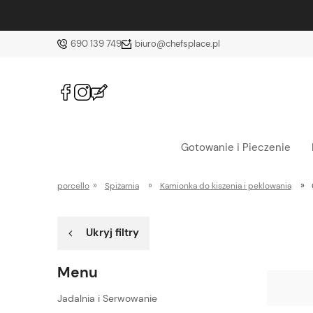
Darmowa dostawa od 150 zł 🚚
690 139 749
biuro@chefsplace.pl
Gotowanie i Pieczenie
»
»
»
porcello
Spiżarnia
Kamionka do kiszenia i peklowania
Ukryj filtry
Menu
Jadalnia i Serwowanie