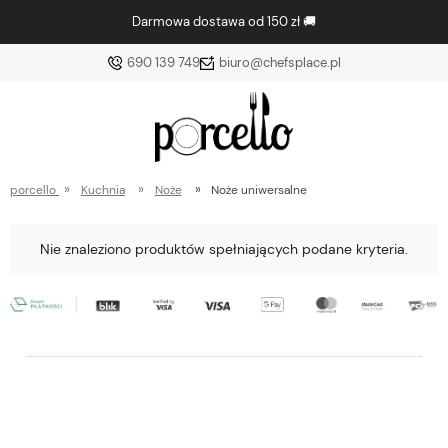
Darmowa dostawa od 150 zł 🚚
690 139 749
biuro@chefsplace.pl
»
»
»
porcello
Kuchnia
Noże
Noże uniwersalne
Nie znaleziono produktów spełniających podane kryteria.