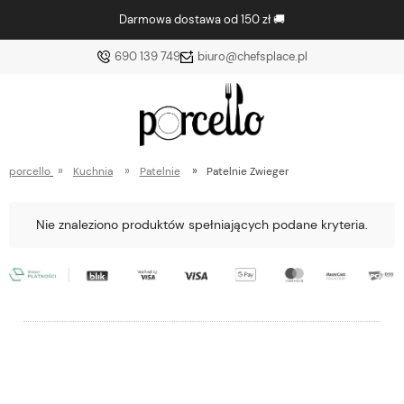
Darmowa dostawa od 150 zł 🚚
690 139 749
biuro@chefsplace.pl
»
»
»
porcello
Kuchnia
Patelnie
Patelnie Zwieger
Nie znaleziono produktów spełniających podane kryteria.