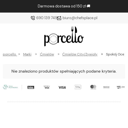
Darmowa dostawa od 150 zł 🚚
690 139 749
biuro@chefsplace.pl
»
»
»
»
porcello
Marki
Ćmielów
Ćmielów City/Żywioły
Spokój Ocea
Nie znaleziono produktów spełniających podane kryteria.