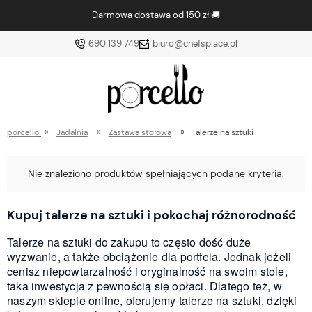
stawa od 150 zł 🚚
Nowe prod
690 139 749
biuro@chefsplace.pl
»
»
»
porcello
Jadalnia
Zastawa stołowa
Talerze na sztuki
Nie znaleziono produktów spełniających podane kryteria.
Kupuj talerze na sztuki i pokochaj różnorodność
Talerze na sztuki do zakupu to często dość duże
wyzwanie, a także obciążenie dla portfela. Jednak jeżeli
cenisz niepowtarzalność i oryginalność na swoim stole,
taka inwestycja z pewnością się opłaci. Dlatego też, w
naszym sklepie online, oferujemy talerze na sztuki, dzięki