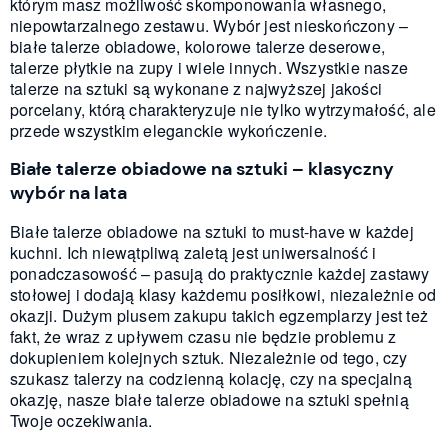
którym masz możliwość skomponowania własnego,
niepowtarzalnego zestawu. Wybór jest nieskończony –
białe talerze obiadowe, kolorowe talerze deserowe,
talerze płytkie na zupy i wiele innych. Wszystkie nasze
talerze na sztuki są wykonane z najwyższej jakości
porcelany, którą charakteryzuje nie tylko wytrzymałość, ale
przede wszystkim eleganckie wykończenie.
Białe talerze obiadowe na sztuki – klasyczny
wybór na lata
Białe talerze obiadowe na sztuki to must-have w każdej
kuchni. Ich niewątpliwą zaletą jest uniwersalność i
ponadczasowość – pasują do praktycznie każdej zastawy
stołowej i dodają klasy każdemu posiłkowi, niezależnie od
okazji. Dużym plusem zakupu takich egzemplarzy jest też
fakt, że wraz z upływem czasu nie będzie problemu z
dokupieniem kolejnych sztuk. Niezależnie od tego, czy
szukasz talerzy na codzienną kolację, czy na specjalną
okazję, nasze białe talerze obiadowe na sztuki spełnią
Twoje oczekiwania.