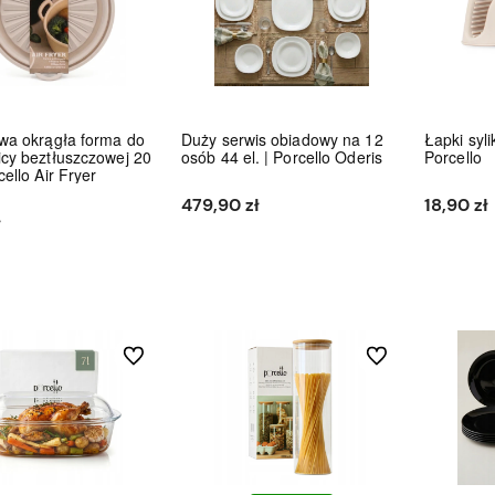
wa okrągła forma do
Duży serwis obiadowy na 12
Łapki syli
icy beztłuszczowej 20
osób 44 el. | Porcello Oderis
Porcello
cello Air Fryer
479,90 zł
18,90 zł
ł
Do koszyka
Do koszyka
Do ulubionych
Do ulubionych