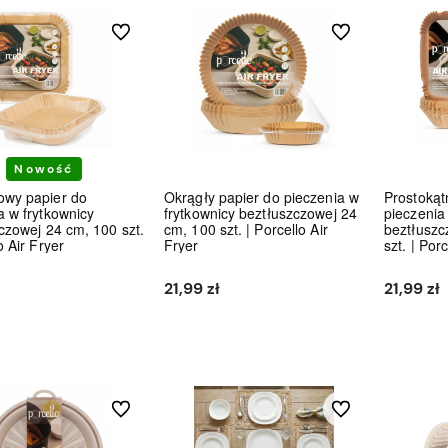
Do ulubionych
Do ulubionych
Nowość
owy papier do
Okrągły papier do pieczenia w
Prostokąt
a w frytkownicy
frytkownicy beztłuszczowej 24
pieczenia
czowej 24 cm, 100 szt.
cm, 100 szt. | Porcello Air
beztłuszc
o Air Fryer
Fryer
szt. | Por
21,99 zł
21,99 zł
y od 2018 roku,
Ponad
80 000
zrealizowanych
my działalność
zamówień
Do koszyka
Do koszyka
nim
Do ulubionych
Do ulubionych