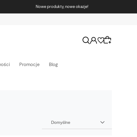
ości
Promocje
Blog
Wybierz coś dla siebie z naszej aktualnej oferty
lub zaloguj się, aby przywrócić dodane
produkty do listy z poprzedniej sesji.