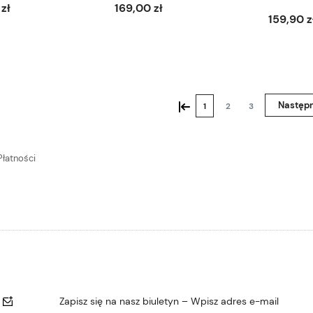
zł
169,00 zł
159,90 z
Do koszyka
Do koszyka
«
»
1
2
3
Zapisz się na nasz biuletyn – Wpisz adres e-mail