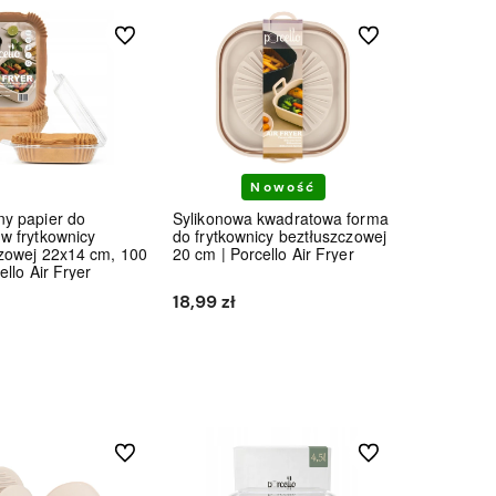
Do ulubionych
Do ulubionych
Nowość
ny papier do
Sylikonowa kwadratowa forma
 w frytkownicy
do frytkownicy beztłuszczowej
zowej 22x14 cm, 100
20 cm | Porcello Air Fryer
cello Air Fryer
18,99 zł
Do koszyka
Do koszyka
Do ulubionych
Do ulubionych