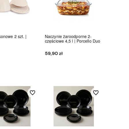
konowe 2 szt. |
Naczynie żaroodporne 2-
częściowe 4,5 l | Porcello Duo
59,90 zł
Do koszyka
Do koszyka
Do ulubionych
Do ulubionych