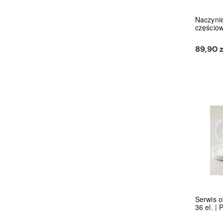
Naczyni
częściow
89,90 z
Serwis 
36 el. | 