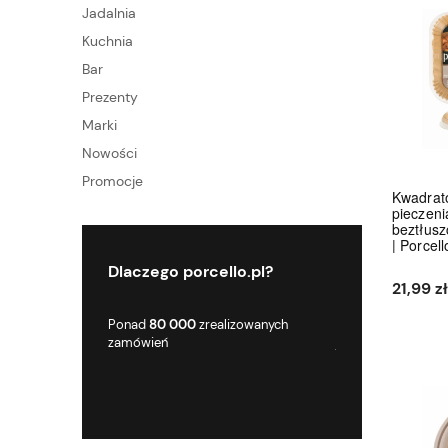
Jadalnia
Kuchnia
Bar
Prezenty
Marki
Nowości
Promocje
Kwadrat
pieczeni
beztłusz
| Porcell
Dlaczego porcello.pl?
21,99 zł
 od 2018 roku,
Ponad
80 000
zrealizowanych
Jako firma działam
 działalność
zamówień
jednak kontynuuje
im
hurtowni w 30 let
doświadczeniem