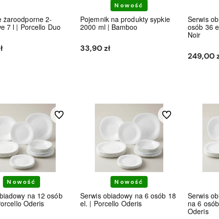
Nowość
e żaroodporne 2-
Pojemnik na produkty sypkie
Serwis ob
e 7 l | Porcello Duo
2000 ml | Bamboo
osób 36 e
Noir
ł
33,90 zł
249,00 z
Do koszyka
Do koszyka
Do ulubionych
Do ulubionych
Nowość
Nowość
obiadowy na 12 osób
Serwis obiadowy na 6 osób 18
Serwis ob
Porcello Oderis
el. | Porcello Oderis
na 6 osób 
Oderis