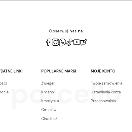
Obserwuj nas na
polityce
prywatności
DATNE LINKI
POPULARNE MARKI
MOJE KONTO
ości
Zwieger
Twoje zamówienia
mocje
Krosno
Ustawienia konta
Krystynka
Przechowalnia
Ćmielów
Chodzież