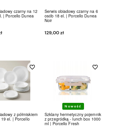
iadowy czarny na 12
Serwis obiadowy czarny na 6
l. | Porcello Dunea
osób 18 el. | Porcello Dunea
Noir
ł
129,00 zł
Do koszyka
Do koszyka
Do ulubionych
Do ulubionych
Nowość
iadowy z półmiskiem
Szklany hermetyczny pojemnik
19 el. | Porcello
z przegródką - lunch box 1000
ml | Porcello Fresh