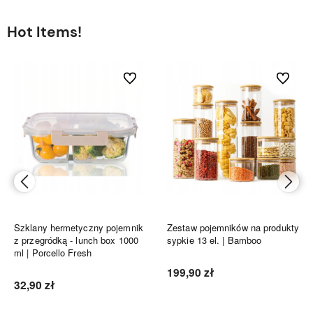
Hot Items!
bionych
Do ulubionych
Do ulubi
Szklany hermetyczny pojemnik
Zestaw pojemników na produkty
z przegródką - lunch box 1000
sypkie 13 el. | Bamboo
ml | Porcello Fresh
199,90 zł
32,90 zł