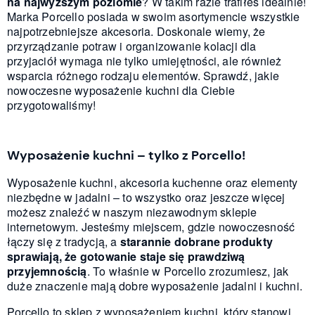
na najwyższym poziomie
? W takim razie trafiłeś idealnie!
Marka Porcello posiada w swoim asortymencie wszystkie
najpotrzebniejsze akcesoria. Doskonale wiemy, że
przyrządzanie potraw i organizowanie kolacji dla
przyjaciół wymaga nie tylko umiejętności, ale również
wsparcia różnego rodzaju elementów. Sprawdź, jakie
nowoczesne wyposażenie kuchni dla Ciebie
przygotowaliśmy!
Wyposażenie kuchni – tylko z Porcello!
Wyposażenie kuchni, akcesoria kuchenne oraz elementy
niezbędne w jadalni – to wszystko oraz jeszcze więcej
możesz znaleźć w naszym niezawodnym sklepie
internetowym. Jesteśmy miejscem, gdzie nowoczesność
łączy się z tradycją, a
starannie dobrane produkty
sprawiają, że gotowanie staje się prawdziwą
przyjemnością
. To właśnie w Porcello zrozumiesz, jak
duże znaczenie mają dobre wyposażenie jadalni i kuchni.
Porcello to sklep z wyposażeniem kuchni, który stanowi