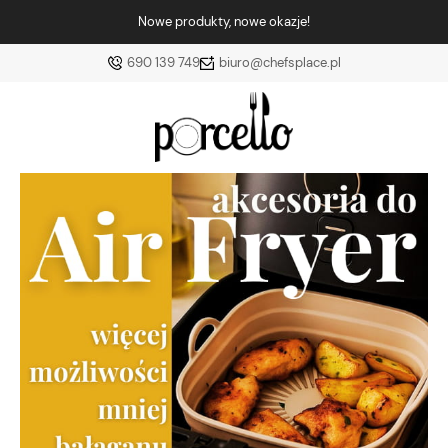
Nowe produkty, nowe okazje!
690 139 749
biuro@chefsplace.pl