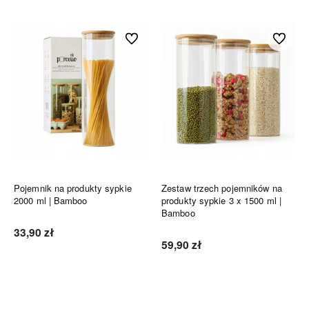
Do ulubionych
Do ulubi
Pojemnik na produkty sypkie
Zestaw trzech pojemników na
2000 ml | Bamboo
produkty sypkie 3 x 1500 ml |
Bamboo
33,90 zł
59,90 zł
Do koszyka
Do koszyka