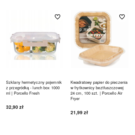
Do ulubionych
Do ulubi
Szklany hermetyczny pojemnik
Kwadratowy papier do pieczenia
z przegródką - lunch box 1000
w frytkownicy beztłuszczowej
ml | Porcello Fresh
24 cm, 100 szt. | Porcello Air
Fryer
32,90 zł
21,99 zł
Do koszyka
Do koszyka