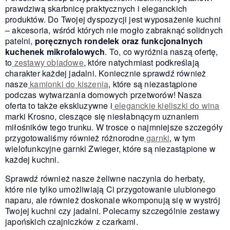
prawdziwą skarbnicę praktycznych i eleganckich
produktów. Do Twojej dyspozycji jest wyposażenie kuchni
– akcesoria, wśród których nie mogło zabraknąć solidnych
patelni,
poręcznych rondelek oraz funkcjonalnych
kuchenek mikrofalowych
. To, co wyróżnia naszą ofertę,
to
zestawy obiadowe
, które natychmiast podkreślają
charakter każdej jadalni. Koniecznie sprawdź również
nasze
kamionki do kiszenia
, które są niezastąpione
podczas wytwarzania domowych przetworów! Nasza
oferta to także ekskluzywne i
eleganckie kieliszki do wina
marki Krosno, cieszące się niesłabnącym uznaniem
miłośników tego trunku. W trosce o najmniejsze szczegóły
przygotowaliśmy również różnorodne
garnki
, w tym
wielofunkcyjne garnki Zwieger, które są niezastąpione w
każdej kuchni.
Sprawdź również nasze żeliwne naczynia do herbaty,
które nie tylko umożliwiają Ci przygotowanie ulubionego
naparu, ale również doskonale wkomponują się w wystrój
Twojej kuchni czy jadalni. Polecamy szczególnie zestawy
japońskich czajniczków z czarkami.