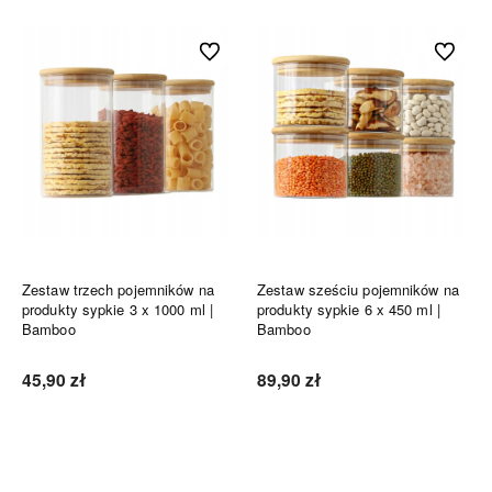
Do ulubionych
Do ulubi
Zestaw trzech pojemników na
Zestaw sześciu pojemników na
produkty sypkie 3 x 1000 ml |
produkty sypkie 6 x 450 ml |
Bamboo
Bamboo
45,90 zł
89,90 zł
Do koszyka
Do koszyka