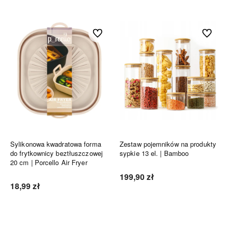
Do ulubionych
Do ulubi
Sylikonowa kwadratowa forma
Zestaw pojemników na produkty
do frytkownicy beztłuszczowej
sypkie 13 el. | Bamboo
20 cm | Porcello Air Fryer
199,90 zł
18,99 zł
Do koszyka
Do koszyka