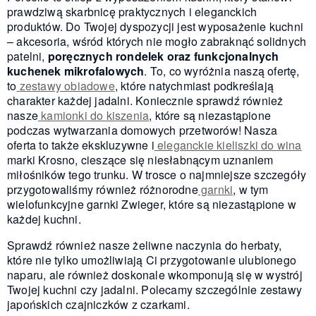
prawdziwą skarbnicę praktycznych i eleganckich
produktów. Do Twojej dyspozycji jest wyposażenie kuchni
– akcesoria, wśród których nie mogło zabraknąć solidnych
patelni,
poręcznych rondelek oraz funkcjonalnych
kuchenek mikrofalowych
. To, co wyróżnia naszą ofertę,
to
zestawy obiadowe
, które natychmiast podkreślają
charakter każdej jadalni. Koniecznie sprawdź również
nasze
kamionki do kiszenia
, które są niezastąpione
podczas wytwarzania domowych przetworów! Nasza
oferta to także ekskluzywne i
eleganckie kieliszki do wina
marki Krosno, cieszące się niesłabnącym uznaniem
miłośników tego trunku. W trosce o najmniejsze szczegóły
przygotowaliśmy również różnorodne
garnki
, w tym
wielofunkcyjne garnki Zwieger, które są niezastąpione w
każdej kuchni.
Sprawdź również nasze żeliwne naczynia do herbaty,
które nie tylko umożliwiają Ci przygotowanie ulubionego
naparu, ale również doskonale wkomponują się w wystrój
Twojej kuchni czy jadalni. Polecamy szczególnie zestawy
japońskich czajniczków z czarkami.