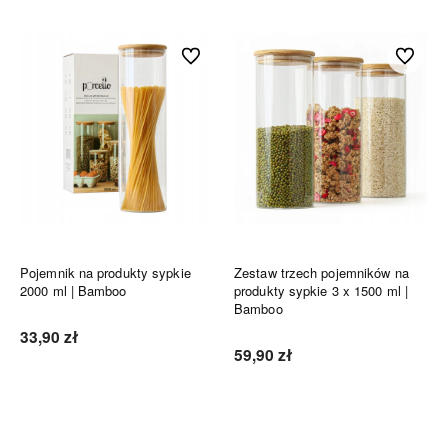
Do ulubionych
Do ulubi
Pojemnik na produkty sypkie
Zestaw trzech pojemników na
2000 ml | Bamboo
produkty sypkie 3 x 1500 ml |
Bamboo
33,90 zł
59,90 zł
Do koszyka
Do koszyka