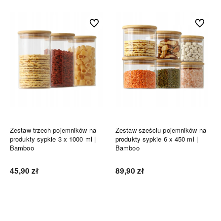
Do ulubionych
Do ulubi
Zestaw trzech pojemników na
Zestaw sześciu pojemników na
produkty sypkie 3 x 1000 ml |
produkty sypkie 6 x 450 ml |
Bamboo
Bamboo
45,90 zł
89,90 zł
Do koszyka
Do koszyka