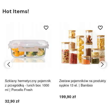
Hot Items!
bionych
Do ulubionych
Do ulubi
Szklany hermetyczny pojemnik
Zestaw pojemników na produkty
z przegródką - lunch box 1000
sypkie 13 el. | Bamboo
ml | Porcello Fresh
199,90 zł
32,90 zł