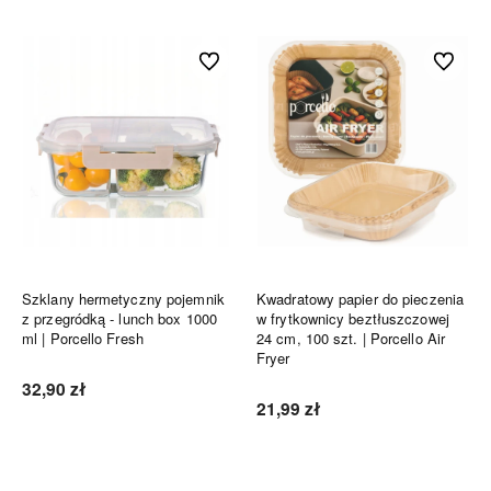
Do ulubionych
Do ulubi
Szklany hermetyczny pojemnik
Kwadratowy papier do pieczenia
z przegródką - lunch box 1000
w frytkownicy beztłuszczowej
ml | Porcello Fresh
24 cm, 100 szt. | Porcello Air
Fryer
32,90 zł
21,99 zł
Do koszyka
Do koszyka