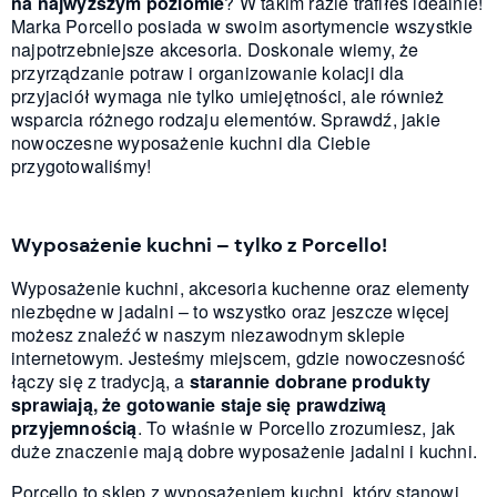
na najwyższym poziomie
? W takim razie trafiłeś idealnie!
Marka Porcello posiada w swoim asortymencie wszystkie
najpotrzebniejsze akcesoria. Doskonale wiemy, że
przyrządzanie potraw i organizowanie kolacji dla
przyjaciół wymaga nie tylko umiejętności, ale również
wsparcia różnego rodzaju elementów. Sprawdź, jakie
nowoczesne wyposażenie kuchni dla Ciebie
przygotowaliśmy!
Wyposażenie kuchni – tylko z Porcello!
Wyposażenie kuchni, akcesoria kuchenne oraz elementy
niezbędne w jadalni – to wszystko oraz jeszcze więcej
możesz znaleźć w naszym niezawodnym sklepie
internetowym. Jesteśmy miejscem, gdzie nowoczesność
łączy się z tradycją, a
starannie dobrane produkty
sprawiają, że gotowanie staje się prawdziwą
przyjemnością
. To właśnie w Porcello zrozumiesz, jak
duże znaczenie mają dobre wyposażenie jadalni i kuchni.
Porcello to sklep z wyposażeniem kuchni, który stanowi