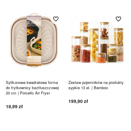
Do ulubionych
Do ulubi
Sylikonowa kwadratowa forma
Zestaw pojemników na produkty
do frytkownicy beztłuszczowej
sypkie 13 el. | Bamboo
20 cm | Porcello Air Fryer
199,90 zł
18,99 zł
Do koszyka
Do koszyka