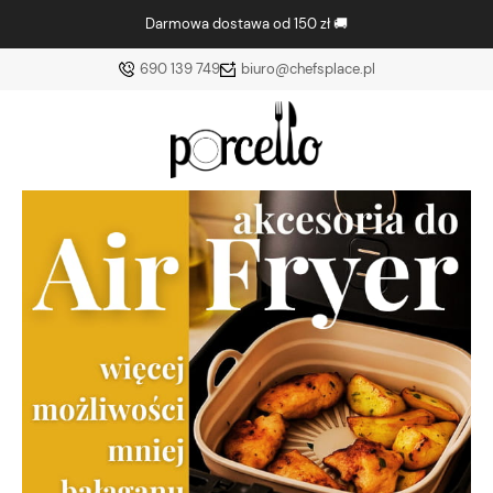
Darmowa dostawa od 150 zł 🚚
690 139 749
biuro@chefsplace.pl