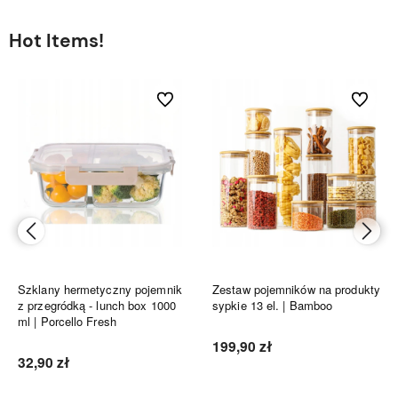
Hot Items!
bionych
Do ulubionych
Do ulubi
Szklany hermetyczny pojemnik
Zestaw pojemników na produkty
z przegródką - lunch box 1000
sypkie 13 el. | Bamboo
ml | Porcello Fresh
199,90 zł
32,90 zł