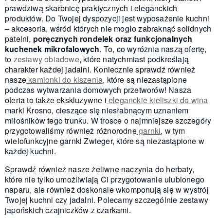
prawdziwą skarbnicę praktycznych i eleganckich
produktów. Do Twojej dyspozycji jest wyposażenie kuchni
– akcesoria, wśród których nie mogło zabraknąć solidnych
patelni,
poręcznych rondelek oraz funkcjonalnych
kuchenek mikrofalowych
. To, co wyróżnia naszą ofertę,
to
zestawy obiadowe
, które natychmiast podkreślają
charakter każdej jadalni. Koniecznie sprawdź również
nasze
kamionki do kiszenia
, które są niezastąpione
podczas wytwarzania domowych przetworów! Nasza
oferta to także ekskluzywne i
eleganckie kieliszki do wina
marki Krosno, cieszące się niesłabnącym uznaniem
miłośników tego trunku. W trosce o najmniejsze szczegóły
przygotowaliśmy również różnorodne
garnki
, w tym
wielofunkcyjne garnki Zwieger, które są niezastąpione w
każdej kuchni.
Sprawdź również nasze żeliwne naczynia do herbaty,
które nie tylko umożliwiają Ci przygotowanie ulubionego
naparu, ale również doskonale wkomponują się w wystrój
Twojej kuchni czy jadalni. Polecamy szczególnie zestawy
japońskich czajniczków z czarkami.