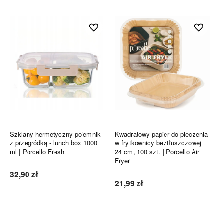
Do ulubionych
Do ulubi
Szklany hermetyczny pojemnik
Kwadratowy papier do pieczenia
z przegródką - lunch box 1000
w frytkownicy beztłuszczowej
ml | Porcello Fresh
24 cm, 100 szt. | Porcello Air
Fryer
32,90 zł
21,99 zł
Do koszyka
Do koszyka