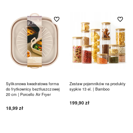
Do ulubionych
Do ulubi
Sylikonowa kwadratowa forma
Zestaw pojemników na produkty
do frytkownicy beztłuszczowej
sypkie 13 el. | Bamboo
20 cm | Porcello Air Fryer
199,90 zł
18,99 zł
Do koszyka
Do koszyka