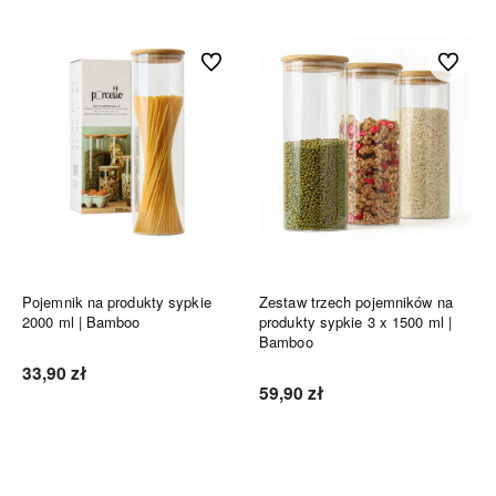
Do ulubionych
Do ulubi
Pojemnik na produkty sypkie
Zestaw trzech pojemników na
2000 ml | Bamboo
produkty sypkie 3 x 1500 ml |
Bamboo
33,90 zł
59,90 zł
Do koszyka
Do koszyka