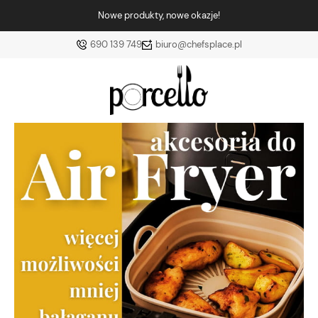
Nowe produkty, nowe okazje!
690 139 749
biuro@chefsplace.pl