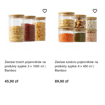
Do ulubionych
Do ulubi
Zestaw trzech pojemników na
Zestaw sześciu pojemników na
produkty sypkie 3 x 1000 ml |
produkty sypkie 6 x 450 ml |
Bamboo
Bamboo
45,90 zł
89,90 zł
Do koszyka
Do koszyka