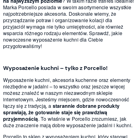
na najwyższym poziomie
? W takim razie trafiłeś idealnie!
Marka Porcello posiada w swoim asortymencie wszystkie
najpotrzebniejsze akcesoria. Doskonale wiemy, że
przyrządzanie potraw i organizowanie kolacji dla
przyjaciół wymaga nie tylko umiejętności, ale również
wsparcia różnego rodzaju elementów. Sprawdź, jakie
nowoczesne wyposażenie kuchni dla Ciebie
przygotowaliśmy!
Wyposażenie kuchni – tylko z Porcello!
Wyposażenie kuchni, akcesoria kuchenne oraz elementy
niezbędne w jadalni – to wszystko oraz jeszcze więcej
możesz znaleźć w naszym niezawodnym sklepie
internetowym. Jesteśmy miejscem, gdzie nowoczesność
łączy się z tradycją, a
starannie dobrane produkty
sprawiają, że gotowanie staje się prawdziwą
przyjemnością
. To właśnie w Porcello zrozumiesz, jak
duże znaczenie mają dobre wyposażenie jadalni i kuchni.
Porcello to sklep z wyposażeniem kuchni, który stanowi