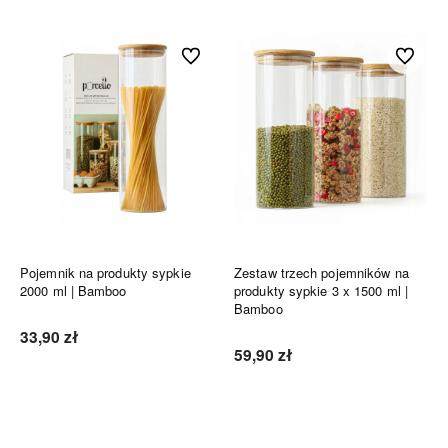
Do ulubionych
Do ulubi
Pojemnik na produkty sypkie
Zestaw trzech pojemników na
2000 ml | Bamboo
produkty sypkie 3 x 1500 ml |
Bamboo
33,90 zł
59,90 zł
Do koszyka
Do koszyka