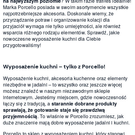
na najwyższym poziomie
? W takim razie trafiłeś idealnie!
Marka Porcello posiada w swoim asortymencie wszystkie
najpotrzebniejsze akcesoria. Doskonale wiemy, że
przyrządzanie potraw i organizowanie kolacji dla
przyjaciół wymaga nie tylko umiejętności, ale również
wsparcia różnego rodzaju elementów. Sprawdź, jakie
nowoczesne wyposażenie kuchni dla Ciebie
przygotowaliśmy!
Wyposażenie kuchni – tylko z Porcello!
Wyposażenie kuchni, akcesoria kuchenne oraz elementy
niezbędne w jadalni – to wszystko oraz jeszcze więcej
możesz znaleźć w naszym niezawodnym sklepie
internetowym. Jesteśmy miejscem, gdzie nowoczesność
łączy się z tradycją, a
starannie dobrane produkty
sprawiają, że gotowanie staje się prawdziwą
przyjemnością
. To właśnie w Porcello zrozumiesz, jak
duże znaczenie mają dobre wyposażenie jadalni i kuchni.
Porcello to sklep z wyposażeniem kuchni, który stanowi