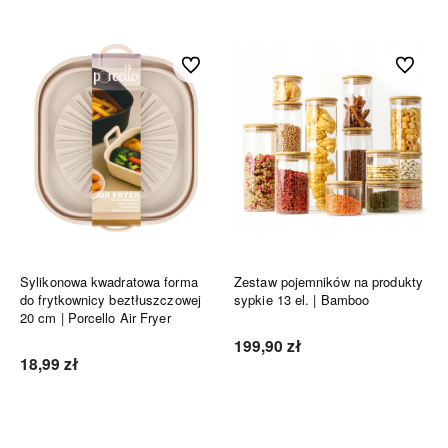
Do ulubionych
Do ulubi
Sylikonowa kwadratowa forma
Zestaw pojemników na produkty
do frytkownicy beztłuszczowej
sypkie 13 el. | Bamboo
20 cm | Porcello Air Fryer
199,90 zł
18,99 zł
Do koszyka
Do koszyka