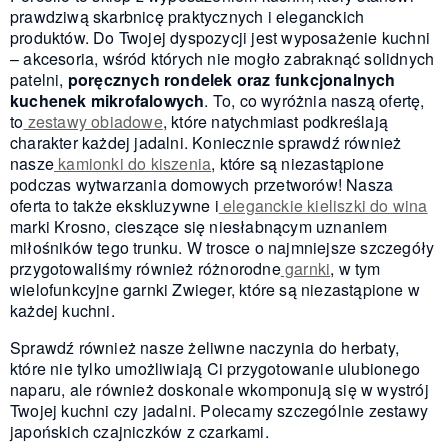
prawdziwą skarbnicę praktycznych i eleganckich
produktów. Do Twojej dyspozycji jest wyposażenie kuchni
– akcesoria, wśród których nie mogło zabraknąć solidnych
patelni,
poręcznych rondelek oraz funkcjonalnych
kuchenek mikrofalowych
. To, co wyróżnia naszą ofertę,
to
zestawy obiadowe
, które natychmiast podkreślają
charakter każdej jadalni. Koniecznie sprawdź również
nasze
kamionki do kiszenia
, które są niezastąpione
podczas wytwarzania domowych przetworów! Nasza
oferta to także ekskluzywne i
eleganckie kieliszki do wina
marki Krosno, cieszące się niesłabnącym uznaniem
miłośników tego trunku. W trosce o najmniejsze szczegóły
przygotowaliśmy również różnorodne
garnki
, w tym
wielofunkcyjne garnki Zwieger, które są niezastąpione w
każdej kuchni.
Sprawdź również nasze żeliwne naczynia do herbaty,
które nie tylko umożliwiają Ci przygotowanie ulubionego
naparu, ale również doskonale wkomponują się w wystrój
Twojej kuchni czy jadalni. Polecamy szczególnie zestawy
japońskich czajniczków z czarkami.