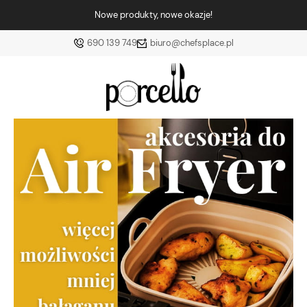
Nowe produkty, nowe okazje!
690 139 749
biuro@chefsplace.pl