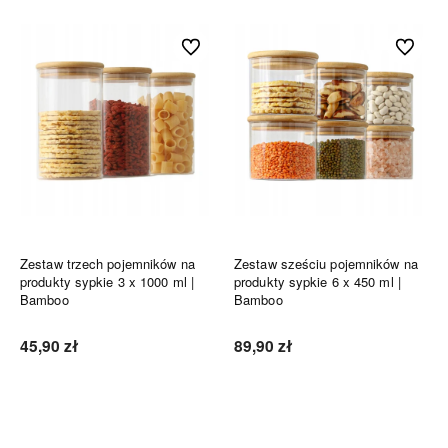
Do ulubionych
Do ulubi
Zestaw trzech pojemników na
Zestaw sześciu pojemników na
produkty sypkie 3 x 1000 ml |
produkty sypkie 6 x 450 ml |
Bamboo
Bamboo
45,90 zł
89,90 zł
Do koszyka
Do koszyka