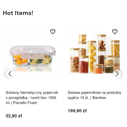
Hot Items!
bionych
Do ulubionych
Do ulubi
Szklany hermetyczny pojemnik
Zestaw pojemników na produkty
z przegródką - lunch box 1000
sypkie 13 el. | Bamboo
ml | Porcello Fresh
199,90 zł
32,90 zł