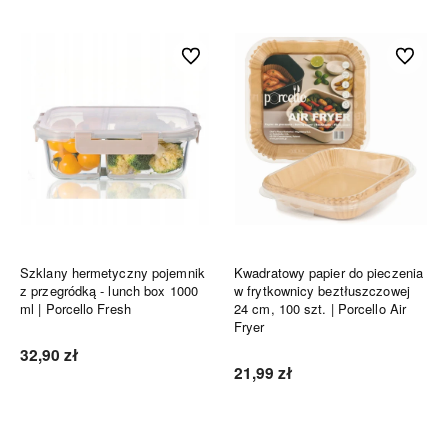
Do ulubionych
Do ulubi
Szklany hermetyczny pojemnik
Kwadratowy papier do pieczenia
z przegródką - lunch box 1000
w frytkownicy beztłuszczowej
ml | Porcello Fresh
24 cm, 100 szt. | Porcello Air
Fryer
32,90 zł
21,99 zł
Do koszyka
Do koszyka